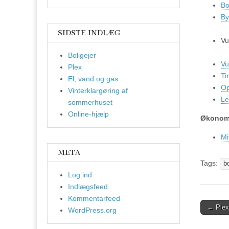
Bo
By
SIDSTE INDLÆG
Vu
Boligejer
Vu
Plex
Ti
El, vand og gas
Op
Vinterklargøring af
Le
sommerhuset
Online-hjælp
Økonom
Mi
META
Tags:
bo
Log ind
Indlægsfeed
Kommentarfeed
Post
← Plex
WordPress.org
naviga