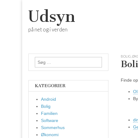
Udsyn
på net og i verden
Skip
Main
to
menu
BOLIG
,
ØK
content
Søg
Bol
efter:
Finde op
KATEGORIER
OI
By
Android
Bolig
Familien
di
Software
Ge
Sommerhus
Økonomi