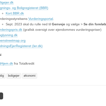
ligejer.dk
gnings- og Boligregisteret (BBR)
Kort.BBR.dk
rderingsstyrelsens
Vurderingsportal
.
Sept. 2023 skal du rulle ned til
Genveje
og vælge >
Se din forelø
rderingspris.dk
(grafisk oversigt over ejendommes vurderingspriser)
nglysning.dk
enstreetmap.org
dningsEjerRegisteret (ler.dk)
i
tHjem.dk
fra Totalkredit
lig
boligejer
økonomi
tion