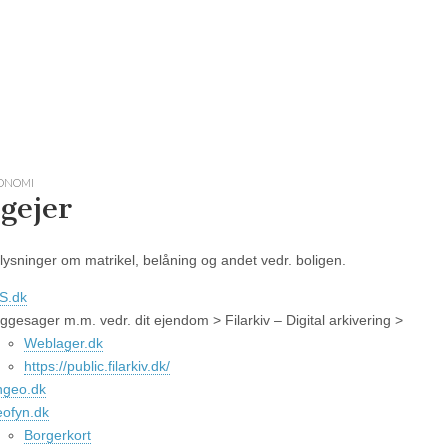
ONOMI
igejer
lysninger om matrikel, belåning og andet vedr. boligen.
S.dk
ggesager m.m. vedr. dit ejendom > Filarkiv – Digital arkivering >
Weblager.dk
https://public.filarkiv.dk/
ngeo.dk
ofyn.dk
Borgerkort