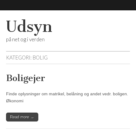
Udsyn
på net og i verden
KATEGORI:
BOLIG
Boligejer
Finde oplysninger om matrikel, belåning og andet vedr. boligen.
Økonomi
Read more →