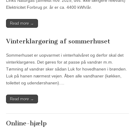
Links Naturgas (afmeldt nov. 2025, dvs. ikke længere relevant)
Elektricitet Forbrug pr. år er ca. 4400 kWh/år.
Read more →
Vinterklargøring af sommerhuset
Sommerhuset er uopvarmet i vinterhalvåret og derfor skal det
vinterklargøres. Det gøres for at passe på vandrør m.m.
Tømning af vandrør sker sådan Luk for hovedhanen i brønden.
Luk på hanen nærmest vejen. Åben alle vandhaner (køkken,
toilettet og udendørshanen).…
Read more →
Online-hjælp