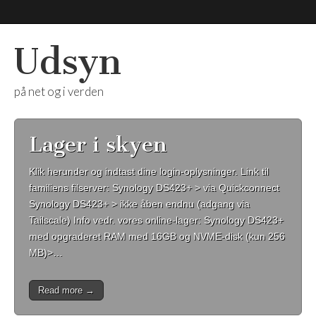
Udsyn
på net og i verden
Lager i skyen
Klik herunder og indtast dine login-oplysninger. Link til
familiens filserver: Synology DS423+ > via Quickconnect
Synology DS423+ > ikke åben endnu (adgang via
Tailscale) Info vedr. vores online-lager: Synology DS423+
med opgraderet RAM med 16GB og NVME-disk (kun 256
MB)>…
Read more →